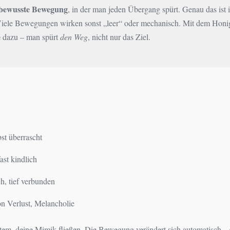
, bewusste Bewegung
, in der man jeden Übergang spürt. Genau das ist 
Viele Bewegungen wirken sonst „leer“ oder mechanisch. Mit dem Honi
e
dazu – man spürt
den Weg
, nicht nur das Ziel.
st überrascht
fast kindlich
h, tief verbunden
n Verlust, Melancholie
Atem, deine Mimik fließen. Die Bewegung verändert sich automatisch –