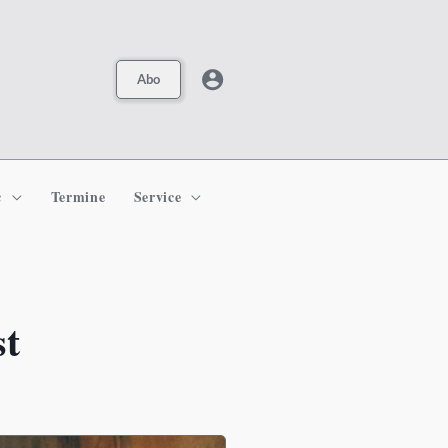
Abo
c
Termine
Service
st