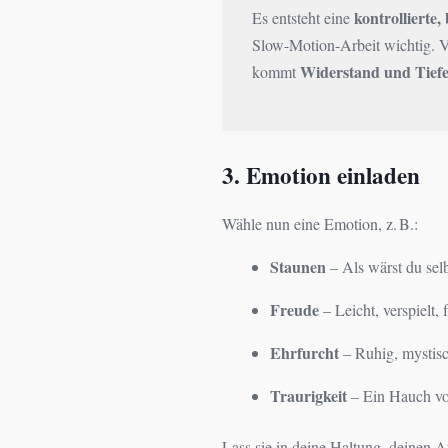
kontrollierte
Es entsteht eine
Slow-Motion-Arbeit wichtig. 
Widerstand und Tief
kommt
3. Emotion einladen
Wähle nun eine Emotion, z. B.:
Staunen
– Als wärst du selb
Freude
– Leicht, verspielt, 
Ehrfurcht
– Ruhig, mystisc
Traurigkeit
– Ein Hauch vo
Lass sie in deine Haltung, deinen 