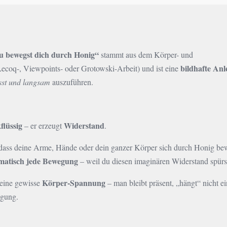
 du bewegst dich durch Honig“
stammt aus dem Körper- und
bildhafte Anl
Lecoq-, Viewpoints- oder Grotowski-Arbeit) und ist eine
sst und langsam
auszuführen.
flüssig
Widerstand
– er erzeugt
.
, dass deine Arme, Hände oder dein ganzer Körper sich durch Honig b
matisch jede Bewegung
– weil du diesen imaginären Widerstand spürs
Körper-Spannung
 eine gewisse
– man bleibt präsent, „hängt“ nicht e
egung.