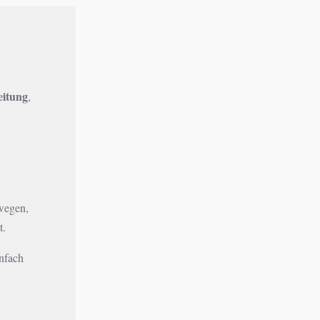
eitung
,
ewegen,
t.
infach