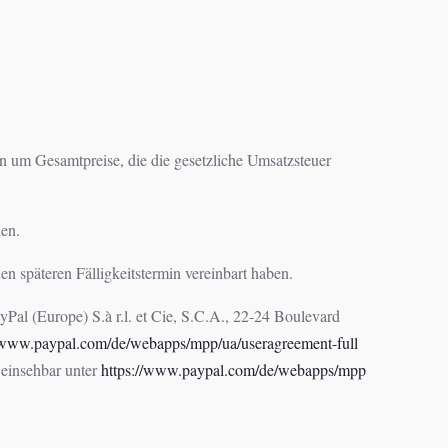
en um Gesamtpreise, die die gesetzliche Umsatzsteuer
en.
en späteren Fälligkeitstermin vereinbart haben.
al (Europe) S.à r.l. et Cie, S.C.A., 22-24 Boulevard
//www.paypal.com
/de
/webapps
/mpp
/ua
/useragreement-full
 einsehbar unter
https://www.paypal.com
/de
/webapps
/mpp