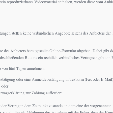
die kein reproduzierbares Videomaterial enthalten, werden diese vom An
tungen stellen keine verbindlichen Angebote seitens des Anbieters dar
 des Anbieters bereitgestellte Online-Formular abgeben. Dabei gibt 
bschließenden Buttons ein rechtlich verbindliches Vertragsangebot in 
b von fünf Tagen annehmen,
tätigung oder eine Anmeldebestätigung in Textform (Fax oder E-Mail) 
 oder
tragserklärung zur Zahlung auffordert
der Vertrag in dem Zeitpunkt zustande, in dem eine der vorgenannten Al
, so gilt dies als Ablehnung des Angebots mit der Folge, dass der Kun